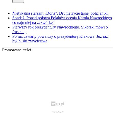
Nietykalna sierżant „Doris”. Drugie życie tajnej policjantki
Sondaż: Ponad połowa Polaków ocenia Karola Nawrockiego
co najmniej na „czwórkę”
Pierwszy rok prezydentury Nawrockiego. Sikorski mówi o
frustracji
Po raz czwarty powalczy o prezydenturę Krakowa. Już raz
był bliski zwycięstwa
Promowane treści