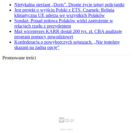
Nietykalna sierżant „Doris”. Drugie życie tajnej policjantki
Jest projekt o wyjściu Polski z ETS. Czarnek: Religia
klimatyczna UE uderza we wszystkich Polaków
Sondaż: Ponad połowa Polaków widzi zagrożenie w
relacjach rządu z prezydentem
Mąż wiceprezes KARR dostał 200 tys. zł. CBA analizuje
program pomocy powodziowej
Konfederacja o powyborczych sojuszach. „Nie jesteśmy
skazani na żadną opcję”
Promowane treści