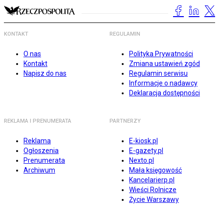
KONTAKT
REGULAMIN
O nas
Polityka Prywatności
Kontakt
Zmiana ustawień zgód
Napisz do nas
Regulamin serwisu
Informacje o nadawcy
Deklaracja dostępności
REKLAMA I PRENUMERATA
PARTNERZY
Reklama
E-kiosk.pl
Ogłoszenia
E-gazety.pl
Prenumerata
Nexto.pl
Archiwum
Mała księgowość
Kancelarierp.pl
Wieści Rolnicze
Życie Warszawy