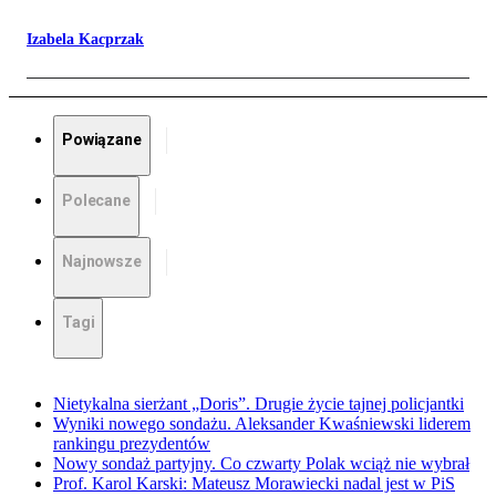
Izabela Kacprzak
Powiązane
Polecane
Najnowsze
Tagi
Nietykalna sierżant „Doris”. Drugie życie tajnej policjantki
Wyniki nowego sondażu. Aleksander Kwaśniewski liderem
rankingu prezydentów
Nowy sondaż partyjny. Co czwarty Polak wciąż nie wybrał
Prof. Karol Karski: Mateusz Morawiecki nadal jest w PiS