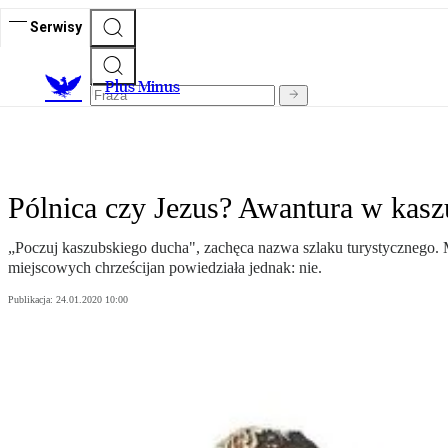
Serwisy
Plus Minus
Pólnica czy Jezus? Awantura w kasz
„Poczuj kaszubskiego ducha", zachęca nazwa szlaku turystycznego. Mo
miejscowych chrześcijan powiedziała jednak: nie.
Publikacja:
24.01.2020 10:00