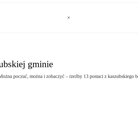
ubskiej gminie
żna poczuć, można i zobaczyć – rzeźby 13 postaci z kaszubskiego best