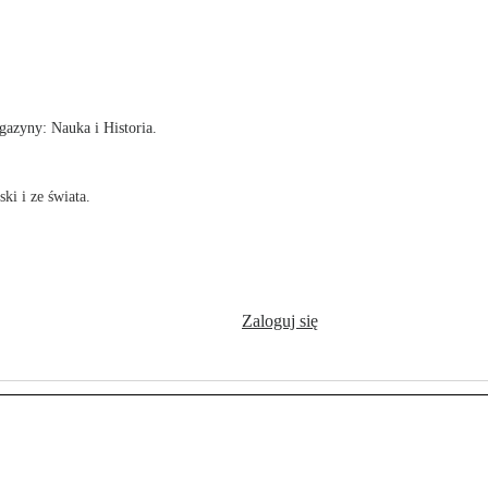
!
azyny: Nauka i Historia.
ki i ze świata.
Zaloguj się