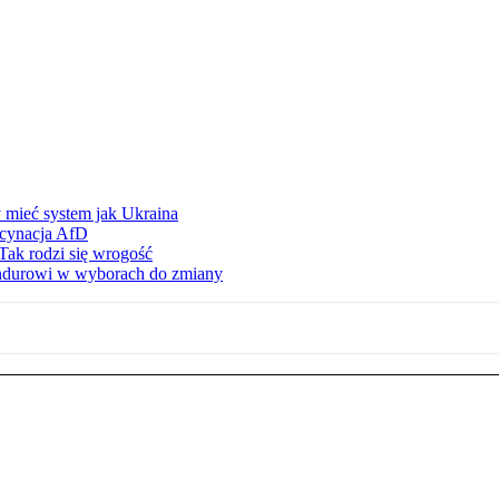
 mieć system jak Ukraina
scynacja AfD
Tak rodzi się wrogość
ndurowi w wyborach do zmiany