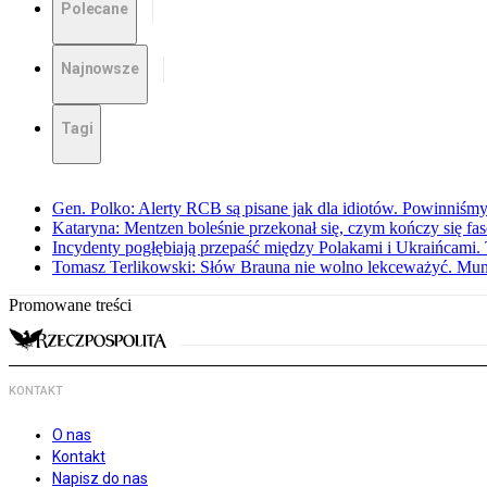
Polecane
Najnowsze
Tagi
Gen. Polko: Alerty RCB są pisane jak dla idiotów. Powinniśmy
Kataryna: Mentzen boleśnie przekonał się, czym kończy się fa
Incydenty pogłębiają przepaść między Polakami i Ukraińcami. 
Tomasz Terlikowski: Słów Brauna nie wolno lekceważyć. Mu
Promowane treści
KONTAKT
O nas
Kontakt
Napisz do nas