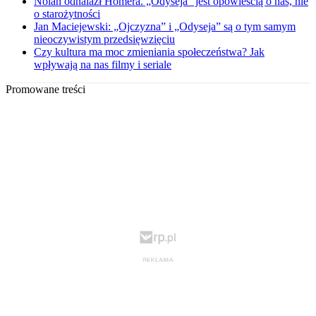
Nolan odnalazł Homera. „Odyseja” jest opowieścią o nas, nie
o starożytności
Jan Maciejewski: „Ojczyzna” i „Odyseja” są o tym samym
nieoczywistym przedsięwzięciu
Czy kultura ma moc zmieniania społeczeństwa? Jak
wpływają na nas filmy i seriale
Promowane treści