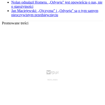
Nolan odnalazł Homera. „Odyseja” jest opowieścią o nas, nie
o starożytności
Jan Maciejewski: „Ojczyzna” i „Odyseja” są o tym samym
nieoczywistym przedsięwzięciu
Promowane treści