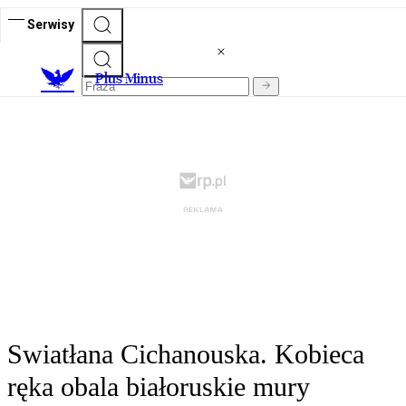
Serwisy
Plus Minus
Swiatłana Cichanouska. Kobieca
ręka obala białoruskie mury