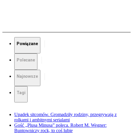
Powiązane
Polecane
Najnowsze
Tagi
Upadek sitcomów. Gromadziły rodziny, przegrywają z
rolkami i ambitnymi serialami
Gość „Plusa Minusa” poleca. Robert M. Wegner:
Buntowniczy rock, to coś lubię