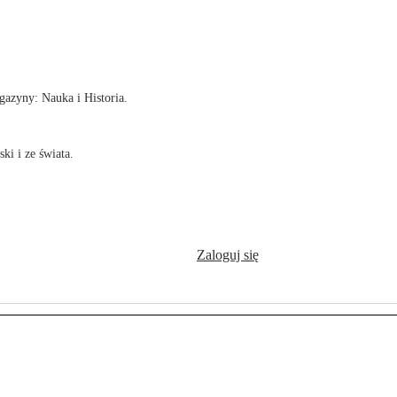
!
azyny: Nauka i Historia.
ki i ze świata.
Zaloguj się