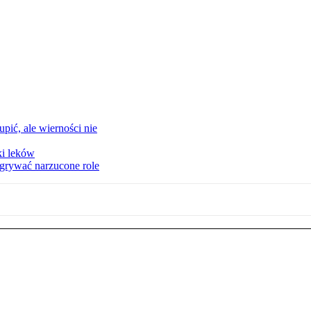
upić, ale wierności nie
ki leków
dgrywać narzucone role