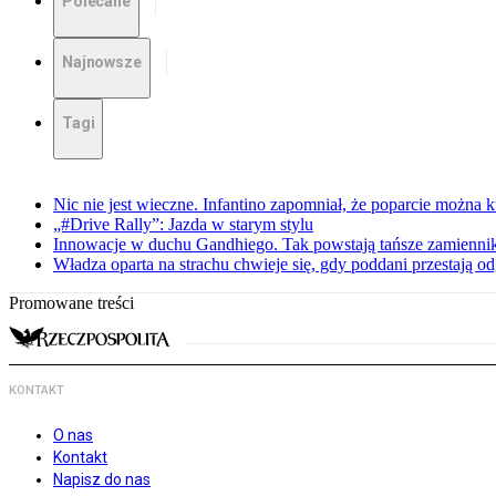
Polecane
Najnowsze
Tagi
Nic nie jest wieczne. Infantino zapomniał, że poparcie można k
„#Drive Rally”: Jazda w starym stylu
Innowacje w duchu Gandhiego. Tak powstają tańsze zamienni
Władza oparta na strachu chwieje się, gdy poddani przestają o
Promowane treści
KONTAKT
O nas
Kontakt
Napisz do nas