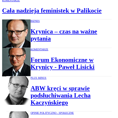
KOMENTARZE
Cała nadzieja feministek w Palikocie
BIZNES
Krynica – czas na ważne
pytania
KOMENTARZE
Forum Ekonomiczne w
Krynicy - Paweł Lisicki
PLUS MINUS
ABW kręci w sprawie
podsłuchiwania Lecha
Kaczyńskiego
OPINIE POLITYCZNO - SPOŁECZNE