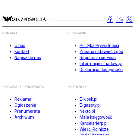
KONTAKT
REGULAMIN
O nas
Polityka Prywatności
Kontakt
Zmiana ustawień zgód
Napisz do nas
Regulamin serwisu
Informacje o nadawcy
Deklaracja dostępności
REKLAMA I PRENUMERATA
PARTNERZY
Reklama
E-kiosk.pl
Ogłoszenia
E-gazety.pl
Prenumerata
Nexto.pl
Archiwum
Mała księgowość
Kancelarierp.pl
Wieści Rolnicze