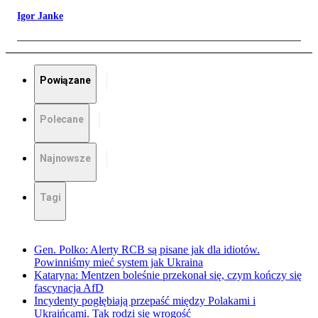
Igor Janke
Powiązane
Polecane
Najnowsze
Tagi
Gen. Polko: Alerty RCB są pisane jak dla idiotów.
Powinniśmy mieć system jak Ukraina
Kataryna: Mentzen boleśnie przekonał się, czym kończy się
fascynacja AfD
Incydenty pogłębiają przepaść między Polakami i
Ukraińcami. Tak rodzi się wrogość