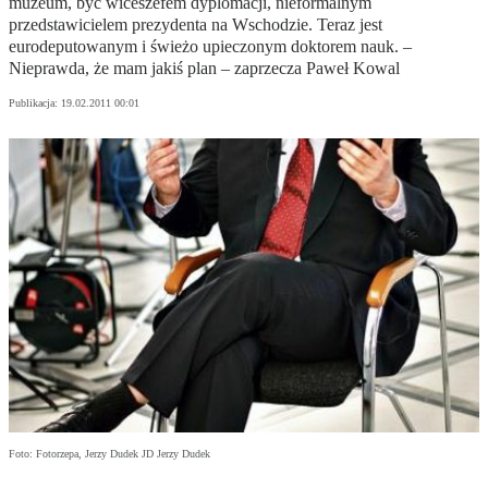
muzeum, być wiceszefem dyplomacji, nieformalnym
przedstawicielem prezydenta na Wschodzie. Teraz jest
eurodeputowanym i świeżo upieczonym doktorem nauk. –
Nieprawda, że mam jakiś plan – zaprzecza Paweł Kowal
Publikacja:
19.02.2011 00:01
Foto: Fotorzepa, Jerzy Dudek JD Jerzy Dudek