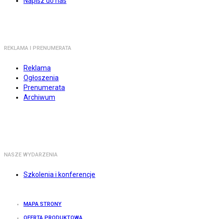
Napisz do nas
REKLAMA I PRENUMERATA
Reklama
Ogłoszenia
Prenumerata
Archiwum
NASZE WYDARZENIA
Szkolenia i konferencje
MAPA STRONY
OFERTA PRODUKTOWA