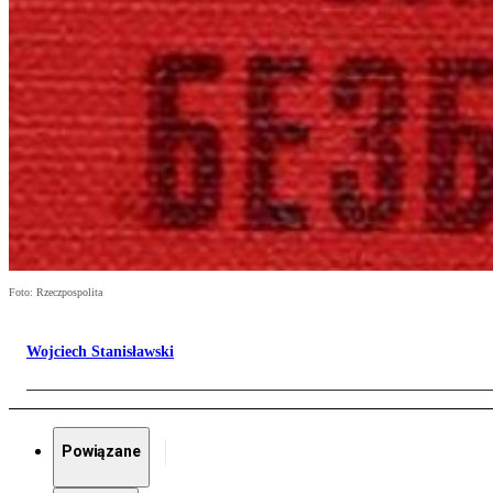
Foto: Rzeczpospolita
Wojciech Stanisławski
Powiązane