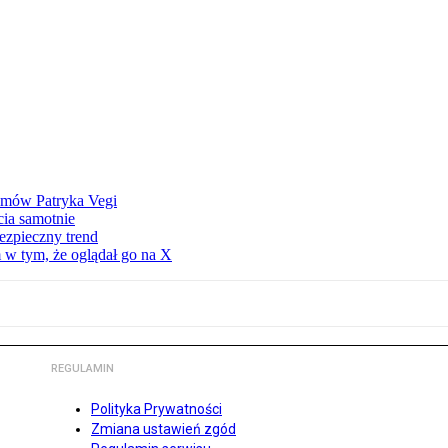
ilmów Patryka Vegi
cia samotnie
ezpieczny trend
 w tym, że oglądał go na X
REGULAMIN
Polityka Prywatności
Zmiana ustawień zgód