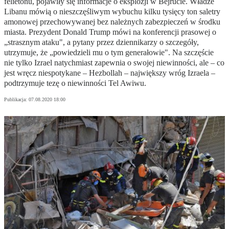
felietonu, pojawiły się informacje o eksplozji w Bejrucie. Władze
Libanu mówią o nieszczęśliwym wybuchu kilku tysięcy ton saletry
amonowej przechowywanej bez należnych zabezpieczeń w środku
miasta. Prezydent Donald Trump mówi na konferencji prasowej o
„strasznym ataku", a pytany przez dziennikarzy o szczegóły,
utrzymuje, że „powiedzieli mu o tym generałowie". Na szczęście
nie tylko Izrael natychmiast zapewnia o swojej niewinności, ale – co
jest wręcz niespotykane – Hezbollah – największy wróg Izraela –
podtrzymuje tezę o niewinności Tel Awiwu.
Publikacja:
07.08.2020 18:00