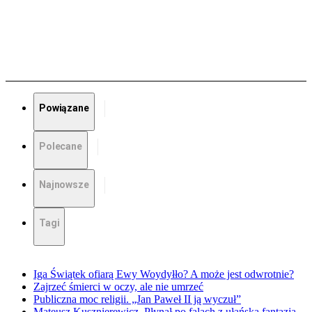
Powiązane
Polecane
Najnowsze
Tagi
Iga Świątek ofiarą Ewy Woydyłło? A może jest odwrotnie?
Zajrzeć śmierci w oczy, ale nie umrzeć
Publiczna moc religii. „Jan Paweł II ją wyczuł”
Mateusz Kusznierewicz. Płynął po falach z ułańską fantazją