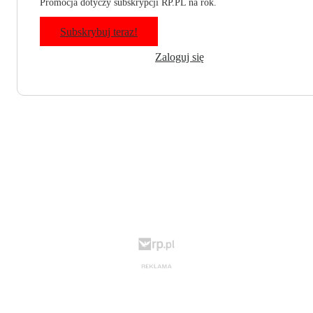
Promocja dotyczy subskrypcji RP.PL na rok.
Subskrybuj teraz!
Zaloguj się