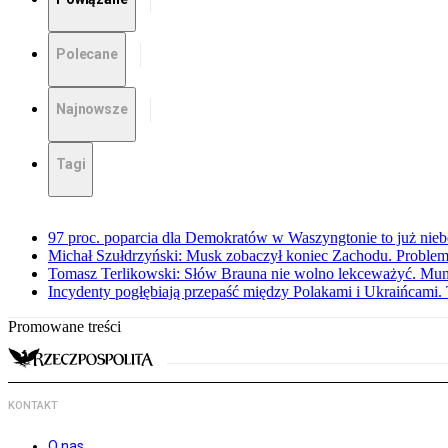
Polecane
Najnowsze
Tagi
97 proc. poparcia dla Demokratów w Waszyngtonie to już nieb
Michał Szułdrzyński: Musk zobaczył koniec Zachodu. Problem
Tomasz Terlikowski: Słów Brauna nie wolno lekceważyć. Mu
Incydenty pogłębiają przepaść między Polakami i Ukraińcami. 
Promowane treści
KONTAKT
O nas