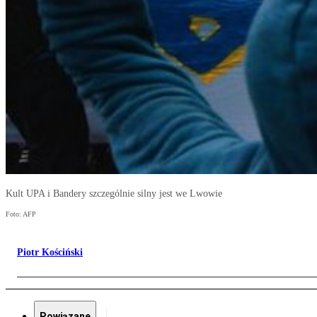
Kult UPA i Bandery szczególnie silny jest we Lwowie
Foto: AFP
Piotr Kościński
Powiązane