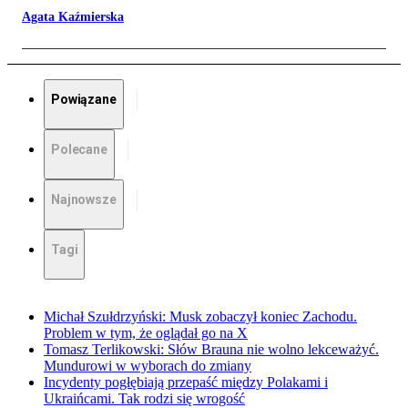
Agata Kaźmierska
Powiązane
Polecane
Najnowsze
Tagi
Michał Szułdrzyński: Musk zobaczył koniec Zachodu.
Problem w tym, że oglądał go na X
Tomasz Terlikowski: Słów Brauna nie wolno lekceważyć.
Mundurowi w wyborach do zmiany
Incydenty pogłębiają przepaść między Polakami i
Ukraińcami. Tak rodzi się wrogość