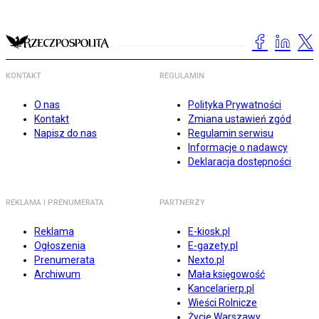
KONTAKT
REGULAMIN
O nas
Polityka Prywatności
Kontakt
Zmiana ustawień zgód
Napisz do nas
Regulamin serwisu
Informacje o nadawcy
Deklaracja dostępności
REKLAMA I PRENUMERATA
PARTNERZY
Reklama
E-kiosk.pl
Ogłoszenia
E-gazety.pl
Prenumerata
Nexto.pl
Archiwum
Mała księgowość
Kancelarierp.pl
Wieści Rolnicze
Życie Warszawy