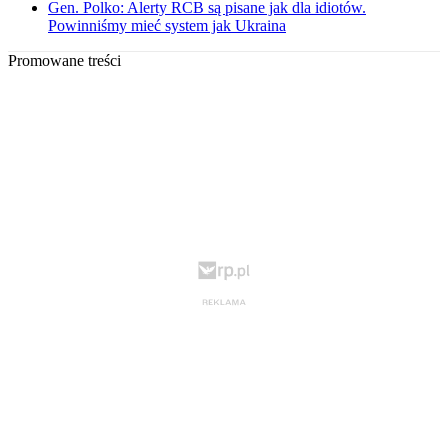
Gen. Polko: Alerty RCB są pisane jak dla idiotów.
Powinniśmy mieć system jak Ukraina
Promowane treści