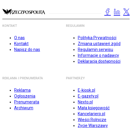
KONTAKT
REGULAMIN
O nas
Polityka Prywatności
Kontakt
Zmiana ustawień zgód
Napisz do nas
Regulamin serwisu
Informacje o nadawcy
Deklaracja dostępności
REKLAMA I PRENUMERATA
PARTNERZY
Reklama
E-kiosk.pl
Ogłoszenia
E-gazety.pl
Prenumerata
Nexto.pl
Archiwum
Mała księgowość
Kancelarierp.pl
Wieści Rolnicze
Życie Warszawy