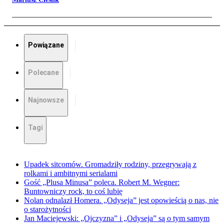
Powiązane
Polecane
Najnowsze
Tagi
Upadek sitcomów. Gromadziły rodziny, przegrywają z
rolkami i ambitnymi serialami
Gość „Plusa Minusa” poleca. Robert M. Wegner:
Buntowniczy rock, to coś lubię
Nolan odnalazł Homera. „Odyseja” jest opowieścią o nas, nie
o starożytności
Jan Maciejewski: „Ojczyzna” i „Odyseja” są o tym samym