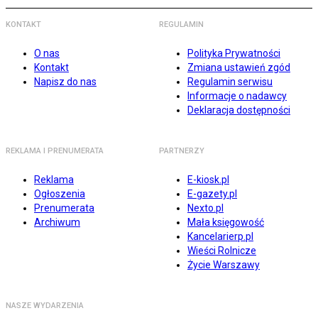
KONTAKT
REGULAMIN
O nas
Polityka Prywatności
Kontakt
Zmiana ustawień zgód
Napisz do nas
Regulamin serwisu
Informacje o nadawcy
Deklaracja dostępności
REKLAMA I PRENUMERATA
PARTNERZY
Reklama
E-kiosk.pl
Ogłoszenia
E-gazety.pl
Prenumerata
Nexto.pl
Archiwum
Mała księgowość
Kancelarierp.pl
Wieści Rolnicze
Życie Warszawy
NASZE WYDARZENIA