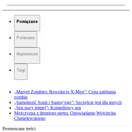
Powiązane
Polecane
Najnowsze
Tagi
„Marvel Zombies: Rewolucja X-Men”: Cena zabijania
zombie
„Samotność Sonii i Sunny’ego”: Szczęście jest dla innych
„Sen nocy letniej”: Komediowy sen
Mężczyzna z drugiego piętra. Opowiadanie Wojciecha
Chmielewskiego
Promowane treści