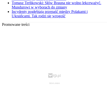
Tomasz Terlikowski: Słów Brauna nie wolno lekceważyć.
Mundurowi w wyborach do zmiany
Incydenty pogłębiają przepaść między Polakami i
Ukraińcami. Tak rodzi się wrogość
Promowane treści