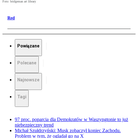
Foto: bridgeman art library
Red
Powiązane
Polecane
Najnowsze
Tagi
97 proc. poparcia dla Demokratów w Waszyngtonie to już
niebezpieczny trend
Michał Szułdrzyński: Musk zobaczył koniec Zachodu.
Problem w tym, że oglądał go na X