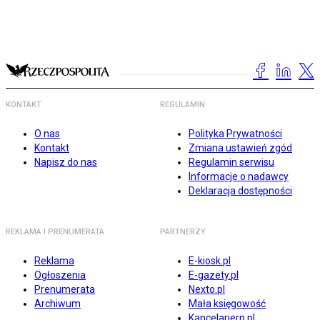
KONTAKT
REGULAMIN
O nas
Polityka Prywatności
Kontakt
Zmiana ustawień zgód
Napisz do nas
Regulamin serwisu
Informacje o nadawcy
Deklaracja dostępności
REKLAMA I PRENUMERATA
PARTNERZY
Reklama
E-kiosk.pl
Ogłoszenia
E-gazety.pl
Prenumerata
Nexto.pl
Archiwum
Mała księgowość
Kancelarierp.pl