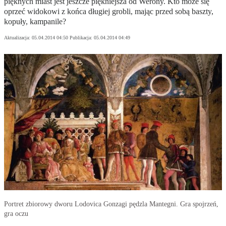
pięknych miast jest jeszcze piękniejsza od Werony. Kto może się
oprzeć widokowi z końca długiej grobli, mając przed sobą baszty,
kopuły, kampanile?
Aktualizacja:
05.04.2014 04:50
Publikacja:
05.04.2014 04:49
Portret zbiorowy dworu Lodovica Gonzagi pędzla Mantegni. Gra spojrzeń,
gra oczu