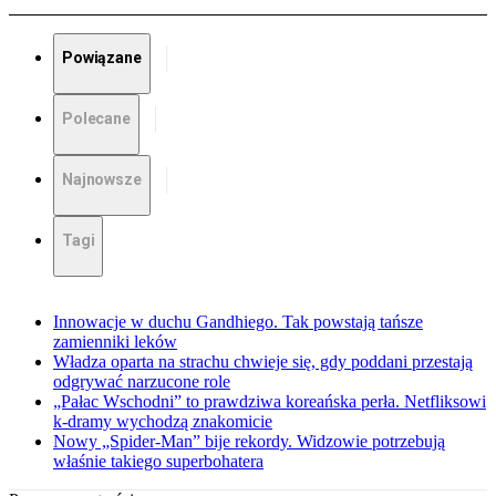
Powiązane
Polecane
Najnowsze
Tagi
Innowacje w duchu Gandhiego. Tak powstają tańsze
zamienniki leków
Władza oparta na strachu chwieje się, gdy poddani przestają
odgrywać narzucone role
„Pałac Wschodni” to prawdziwa koreańska perła. Netfliksowi
k-dramy wychodzą znakomicie
Nowy „Spider-Man” bije rekordy. Widzowie potrzebują
właśnie takiego superbohatera