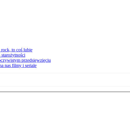
ock, to coś lubię
 starożytności
oczywistym przedsięwzięciu
 nas filmy i seriale