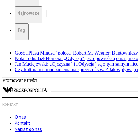
Najnowsze
Tagi
Gość „Plusa Minusa” poleca. Robert M. Wegner: Buntowniczy r
Nolan odnalazł Homera. „Odyseja” jest opowieścią o nas, nie o
Jan Maciejewski: „Ojczyzna” i „Odyseja” są o tym samym nie
Czy kultura ma moc zmieniania społeczeństwa? Jak wpływają na
Promowane treści
KONTAKT
O nas
Kontakt
Napisz do nas