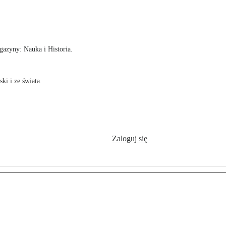
!
azyny: Nauka i Historia.
ki i ze świata.
Zaloguj się