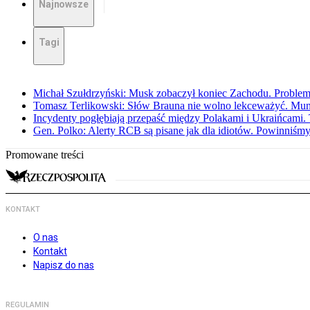
Najnowsze
Tagi
Michał Szułdrzyński: Musk zobaczył koniec Zachodu. Problem
Tomasz Terlikowski: Słów Brauna nie wolno lekceważyć. Mu
Incydenty pogłębiają przepaść między Polakami i Ukraińcami. 
Gen. Polko: Alerty RCB są pisane jak dla idiotów. Powinniśmy
Promowane treści
KONTAKT
O nas
Kontakt
Napisz do nas
REGULAMIN