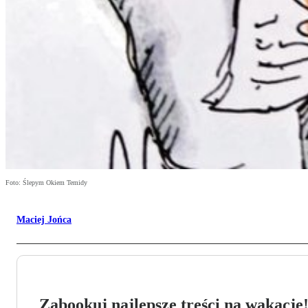
Foto: Ślepym Okiem Temidy
Maciej Jońca
Zabookuj najlepsze treści na wakacje