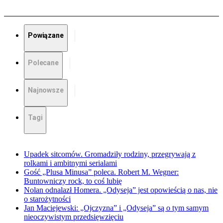
Powiązane
Polecane
Najnowsze
Tagi
Upadek sitcomów. Gromadziły rodziny, przegrywają z
rolkami i ambitnymi serialami
Gość „Plusa Minusa” poleca. Robert M. Wegner:
Buntowniczy rock, to coś lubię
Nolan odnalazł Homera. „Odyseja” jest opowieścią o nas, nie
o starożytności
Jan Maciejewski: „Ojczyzna” i „Odyseja” są o tym samym
nieoczywistym przedsięwzięciu