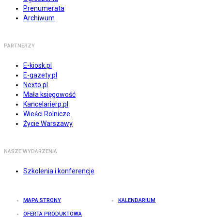
Prenumerata
Archiwum
PARTNERZY
E-kiosk.pl
E-gazety.pl
Nexto.pl
Mała księgowość
Kancelarierp.pl
Wieści Rolnicze
Życie Warszawy
NASZE WYDARZENIA
Szkolenia i konferencje
MAPA STRONY
KALENDARIUM
OFERTA PRODUKTOWA