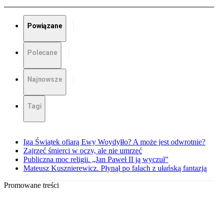
Powiązane
Polecane
Najnowsze
Tagi
Iga Świątek ofiarą Ewy Woydyłło? A może jest odwrotnie?
Zajrzeć śmierci w oczy, ale nie umrzeć
Publiczna moc religii. „Jan Paweł II ją wyczuł”
Mateusz Kusznierewicz. Płynął po falach z ułańską fantazją
Promowane treści