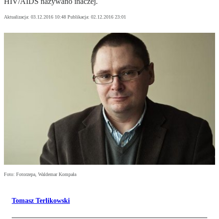
HIV/AIDS nazywano inaczej.
Aktualizacja:
03.12.2016 10:48
Publikacja:
02.12.2016 23:01
Foto: Fotorzepa, Waldemar Kompała
Tomasz Terlikowski