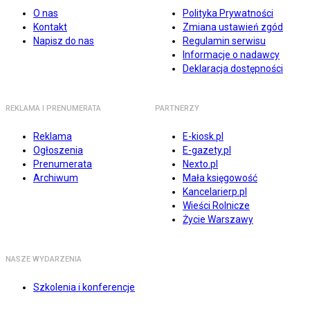
O nas
Polityka Prywatności
Kontakt
Zmiana ustawień zgód
Napisz do nas
Regulamin serwisu
Informacje o nadawcy
Deklaracja dostępności
REKLAMA I PRENUMERATA
PARTNERZY
Reklama
E-kiosk.pl
Ogłoszenia
E-gazety.pl
Prenumerata
Nexto.pl
Archiwum
Mała księgowość
Kancelarierp.pl
Wieści Rolnicze
Życie Warszawy
NASZE WYDARZENIA
Szkolenia i konferencje