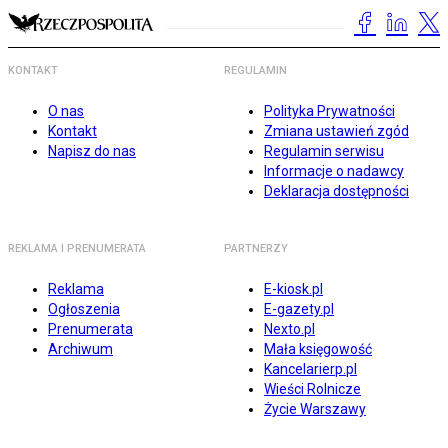
KONTAKT
REGULAMIN
O nas
Polityka Prywatności
Kontakt
Zmiana ustawień zgód
Napisz do nas
Regulamin serwisu
Informacje o nadawcy
Deklaracja dostępności
REKLAMA I PRENUMERATA
PARTNERZY
Reklama
E-kiosk.pl
Ogłoszenia
E-gazety.pl
Prenumerata
Nexto.pl
Archiwum
Mała księgowość
Kancelarierp.pl
Wieści Rolnicze
Życie Warszawy