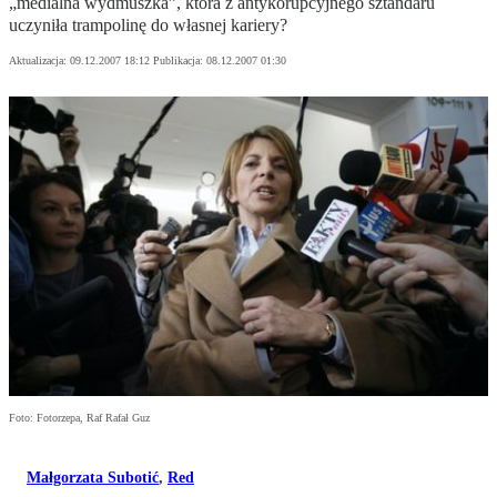
„medialna wydmuszka”, która z antykorupcyjnego sztandaru
uczyniła trampolinę do własnej kariery?
Aktualizacja:
09.12.2007 18:12
Publikacja:
08.12.2007 01:30
Foto: Fotorzepa, Raf Rafał Guz
Małgorzata Subotić
,
Red