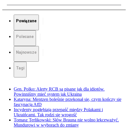
Powiązane
Polecane
Najnowsze
Tagi
Gen. Polko: Alerty RCB są pisane jak dla idiotów.
Powinniśmy mieć system jak Ukraina
Kataryna: Mentzen boleśnie przekonał się, czym kończy się
fascynacja AfD
Incydenty pogłębiają przepaść między Polakami i
Ukraińcami. Tak rodzi się wrogość
Tomasz Terlikowski: Słów Brauna nie wolno lekceważyć.
Mundurowi w wyborach do zmiany