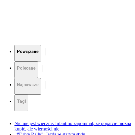
Powiązane
Polecane
Najnowsze
Tagi
Nic nie jest wieczne. Infantino zapomniał, że poparcie można
kupić, ale wierności nie
„#Drive Rally”: Jazda w starym stylu