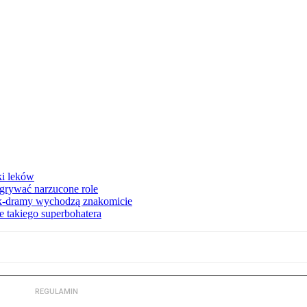
ki leków
dgrywać narzucone role
 k-dramy wychodzą znakomicie
 takiego superbohatera
REGULAMIN