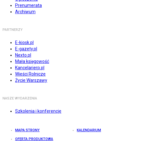
Prenumerata
Archiwum
PARTNERZY
E-kiosk.pl
E-gazety.pl
Nexto.pl
Mała księgowość
Kancelarierp.pl
Wieści Rolnicze
Życie Warszawy
NASZE WYDARZENIA
Szkolenia i konferencje
MAPA STRONY
KALENDARIUM
OFERTA PRODUKTOWA