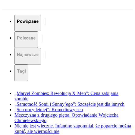
Powiązane
Polecane
Najnowsze
Tagi
„Marvel Zombies: Rewolucja X-Men”: Cena zabijania
zombie
„Samotność Sonii i Sunny’ego”: Szczęście jest dla innych
„Sen nocy letniej”: Komediowy sen
Mężczyzna z drugiego piętra. Opowiadanie Wojciecha
Chmielewskiego
Nic nie jest wieczne. Infantino zapomniał, że poparcie można
kupić, ale wierności nie