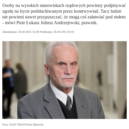
Osoby na wysokich stanowiskach rządowych powinny podpisywać
zgodę na bycie podsłuchiwanym przez kontrwywiad. Tacy ludzie
nie powinni nawet przypuszczać, że mogą coś załatwiać pod stołem
- mówi Piotr Łukasz Juliusz Andrzejewski, prawnik.
Aktualizacja:
26.04.2015 15:40
Publikacja:
26.04.2015 01:01
Foto: EAST NEWS/Piotr Bławicki