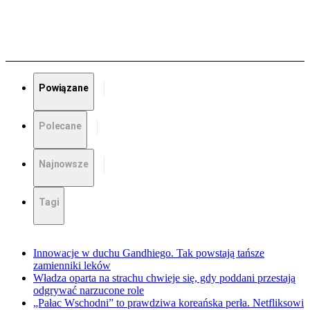
Powiązane
Polecane
Najnowsze
Tagi
Innowacje w duchu Gandhiego. Tak powstają tańsze
zamienniki leków
Władza oparta na strachu chwieje się, gdy poddani przestają
odgrywać narzucone role
„Pałac Wschodni” to prawdziwa koreańska perła. Netfliksowi