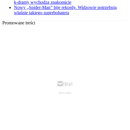
k-dramy wychodzą znakomicie
Nowy „Spider-Man” bije rekordy. Widzowie potrzebują
właśnie takiego superbohatera
Promowane treści