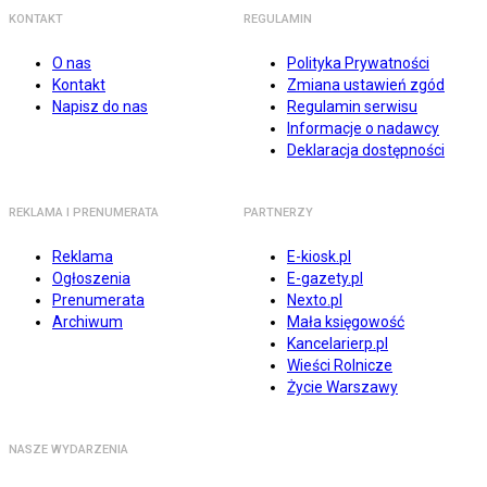
KONTAKT
REGULAMIN
O nas
Polityka Prywatności
Kontakt
Zmiana ustawień zgód
Napisz do nas
Regulamin serwisu
Informacje o nadawcy
Deklaracja dostępności
REKLAMA I PRENUMERATA
PARTNERZY
Reklama
E-kiosk.pl
Ogłoszenia
E-gazety.pl
Prenumerata
Nexto.pl
Archiwum
Mała księgowość
Kancelarierp.pl
Wieści Rolnicze
Życie Warszawy
NASZE WYDARZENIA