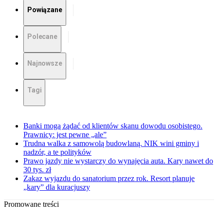
Powiązane
Polecane
Najnowsze
Tagi
Banki mogą żądać od klientów skanu dowodu osobistego.
Prawnicy: jest pewne „ale”
Trudna walka z samowolą budowlaną. NIK wini gminy i
nadzór, a te polityków
Prawo jazdy nie wystarczy do wynajęcia auta. Kary nawet do
30 tys. zł
Zakaz wyjazdu do sanatorium przez rok. Resort planuje
„kary” dla kuracjuszy
Promowane treści