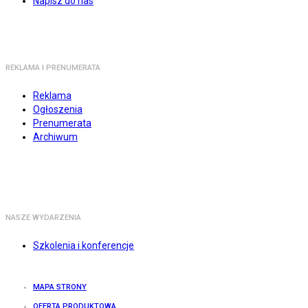
Napisz do nas
REKLAMA I PRENUMERATA
Reklama
Ogłoszenia
Prenumerata
Archiwum
NASZE WYDARZENIA
Szkolenia i konferencje
MAPA STRONY
OFERTA PRODUKTOWA