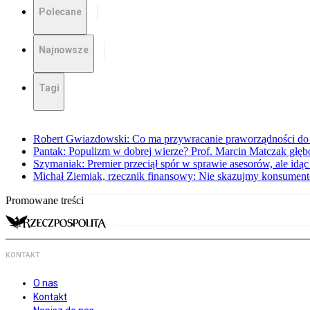
Polecane
Najnowsze
Tagi
Robert Gwiazdowski: Co ma przywracanie praworządności do 
Pantak: Populizm w dobrej wierze? Prof. Marcin Matczak głęb
Szymaniak: Premier przeciął spór w sprawie asesorów, ale idąc
Michał Ziemiak, rzecznik finansowy: Nie skazujmy konsumen
Promowane treści
KONTAKT
O nas
Kontakt