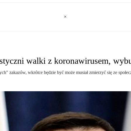
lastyczni walki z koronawirusem, wyb
owych" zakazów, wkrótce będzie być może musiał zmierzyć się ze społ