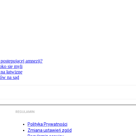
postępującej amnezji?
oko się myli
 na łatwiznę
tów na sąd
REGULAMIN
Polityka Prywatności
Zmiana ustawień zgód