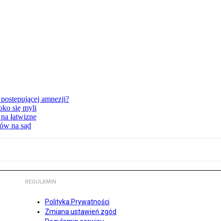
postępującej amnezji?
oko się myli
 na łatwiznę
tów na sąd
REGULAMIN
Polityka Prywatności
Zmiana ustawień zgód