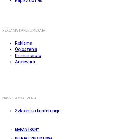
Napisz do nas
REKLAMA I PRENUMERATA
Reklama
Ogłoszenia
Prenumerata
Archiwum
NASZE WYDARZENIA
Szkolenia i konferencje
MAPA STRONY
OFERTA PRODUKTOWA