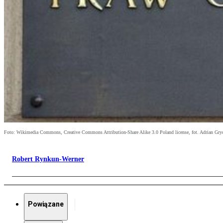
Foto: Wikimedia Commons, Creative Commons Attribution-Share Alike 3.0 Poland license, fot. Adrian Gry
Robert Rynkun-Werner
Powiązane