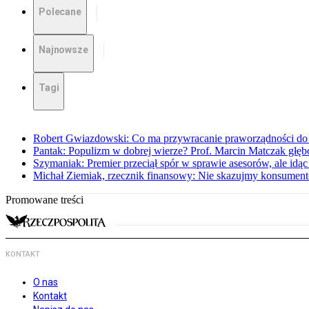
Polecane
Najnowsze
Tagi
Robert Gwiazdowski: Co ma przywracanie praworządności do 
Pantak: Populizm w dobrej wierze? Prof. Marcin Matczak głęb
Szymaniak: Premier przeciął spór w sprawie asesorów, ale idąc
Michał Ziemiak, rzecznik finansowy: Nie skazujmy konsumen
Promowane treści
KONTAKT
O nas
Kontakt