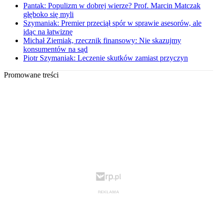
Pantak: Populizm w dobrej wierze? Prof. Marcin Matczak
głęboko się myli
Szymaniak: Premier przeciął spór w sprawie asesorów, ale
idąc na łatwiznę
Michał Ziemiak, rzecznik finansowy: Nie skazujmy
konsumentów na sąd
Piotr Szymaniak: Leczenie skutków zamiast przyczyn
Promowane treści