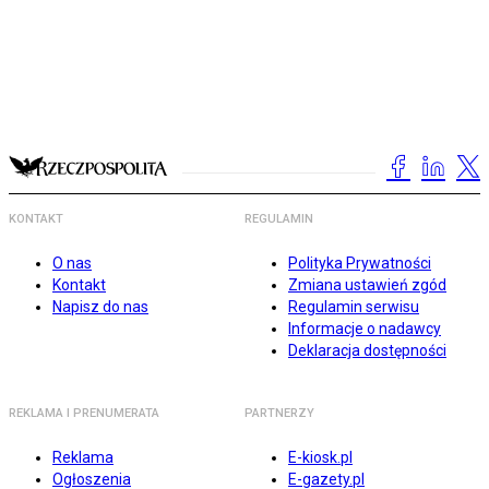
KONTAKT
REGULAMIN
O nas
Polityka Prywatności
Kontakt
Zmiana ustawień zgód
Napisz do nas
Regulamin serwisu
Informacje o nadawcy
Deklaracja dostępności
REKLAMA I PRENUMERATA
PARTNERZY
Reklama
E-kiosk.pl
Ogłoszenia
E-gazety.pl