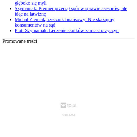
głęboko się myli
Szymaniak: Premier przeciął spór w sprawie asesorów, ale
idąc na łatwiznę
Michał Ziemiak, rzecznik finansowy: Nie skazujmy
konsumentów na sąd
Piotr Szymaniak: Leczenie skutków zamiast przyczyn
Promowane treści