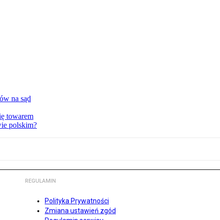
tów na sąd
ię towarem
wie polskim?
REGULAMIN
Polityka Prywatności
Zmiana ustawień zgód