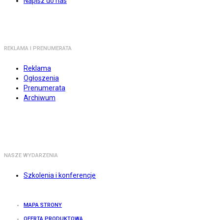
Napisz do nas
REKLAMA I PRENUMERATA
Reklama
Ogłoszenia
Prenumerata
Archiwum
NASZE WYDARZENIA
Szkolenia i konferencje
MAPA STRONY
OFERTA PRODUKTOWA