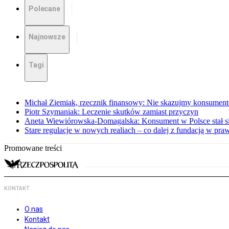
Polecane
Najnowsze
Tagi
Michał Ziemiak, rzecznik finansowy: Nie skazujmy konsumen
Piotr Szymaniak: Leczenie skutków zamiast przyczyn
Aneta Wiewiórowska-Domagalska: Konsument w Polsce stał s
Stare regulacje w nowych realiach – co dalej z fundacją w pra
Promowane treści
KONTAKT
O nas
Kontakt