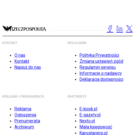
KONTAKT
REGULAMIN
O nas
Polityka Prywatności
Kontakt
Zmiana ustawień zgód
Napisz do nas
Regulamin serwisu
Informacje o nadawcy
Deklaracja dostępności
REKLAMA I PRENUMERATA
PARTNERZY
Reklama
E-kiosk.pl
Ogłoszenia
E-gazety.pl
Prenumerata
Nexto.pl
Archiwum
Mała księgowość
Kancelarierp.pl