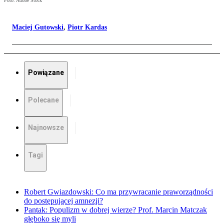
Foto: Adobe Stock
Maciej Gutowski
,
Piotr Kardas
Powiązane
Polecane
Najnowsze
Tagi
Robert Gwiazdowski: Co ma przywracanie praworządności
do postępującej amnezji?
Pantak: Populizm w dobrej wierze? Prof. Marcin Matczak
głęboko się myli