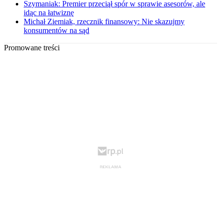
Szymaniak: Premier przeciął spór w sprawie asesorów, ale
idąc na łatwiznę
Michał Ziemiak, rzecznik finansowy: Nie skazujmy
konsumentów na sąd
Promowane treści