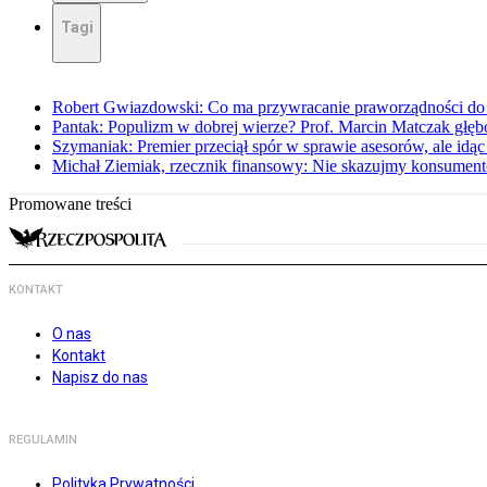
Tagi
Robert Gwiazdowski: Co ma przywracanie praworządności do 
Pantak: Populizm w dobrej wierze? Prof. Marcin Matczak głęb
Szymaniak: Premier przeciął spór w sprawie asesorów, ale idąc
Michał Ziemiak, rzecznik finansowy: Nie skazujmy konsumen
Promowane treści
KONTAKT
O nas
Kontakt
Napisz do nas
REGULAMIN
Polityka Prywatności