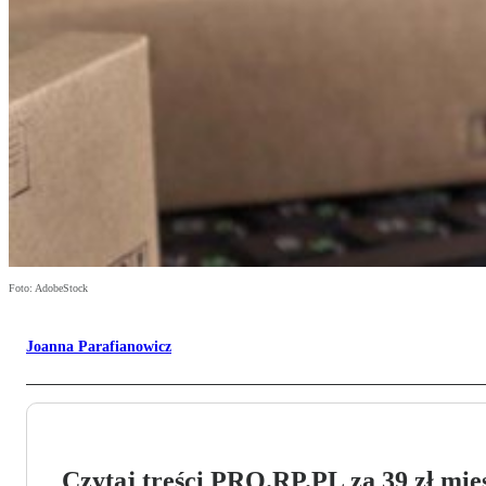
Foto: AdobeStock
Joanna Parafianowicz
Czytaj treści PRO.RP.PL za 39 zł mies