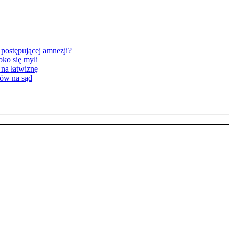
postępującej amnezji?
oko się myli
 na łatwiznę
tów na sąd