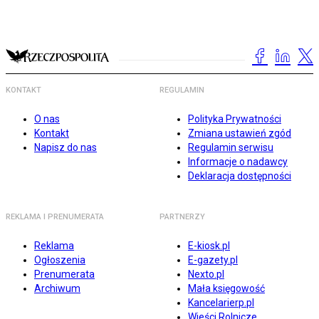
KONTAKT
REGULAMIN
O nas
Polityka Prywatności
Kontakt
Zmiana ustawień zgód
Napisz do nas
Regulamin serwisu
Informacje o nadawcy
Deklaracja dostępności
REKLAMA I PRENUMERATA
PARTNERZY
Reklama
E-kiosk.pl
Ogłoszenia
E-gazety.pl
Prenumerata
Nexto.pl
Archiwum
Mała księgowość
Kancelarierp.pl
Wieści Rolnicze