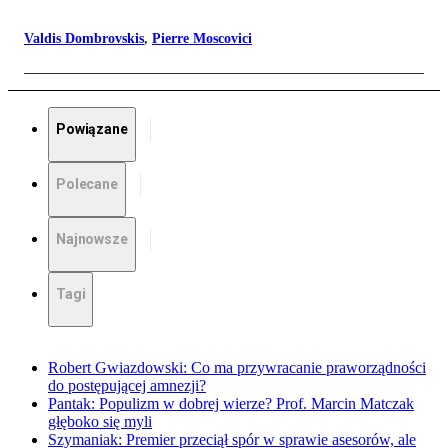
Valdis Dombrovskis
,
Pierre Moscovici
Powiązane
Polecane
Najnowsze
Tagi
Robert Gwiazdowski: Co ma przywracanie praworządności
do postępującej amnezji?
Pantak: Populizm w dobrej wierze? Prof. Marcin Matczak
głęboko się myli
Szymaniak: Premier przeciął spór w sprawie asesorów, ale