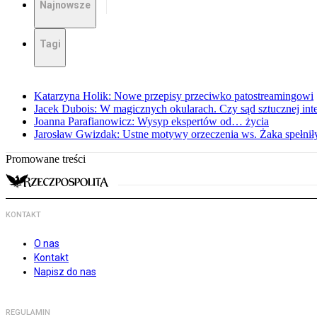
Najnowsze
Tagi
Katarzyna Holik: Nowe przepisy przeciwko patostreamingowi
Jacek Dubois: W magicznych okularach. Czy sąd sztucznej intel
Joanna Parafianowicz: Wysyp ekspertów od… życia
Jarosław Gwizdak: Ustne motywy orzeczenia ws. Żaka spełnił
Promowane treści
KONTAKT
O nas
Kontakt
Napisz do nas
REGULAMIN