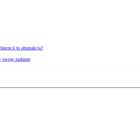
igencji to abstrakcja?
y swoje zadanie