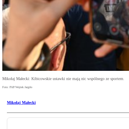
Mikołaj Małecki: Kibicowskie ustawki nie mają nic wspólnego ze sportem.
Foto: PAP/Wojtek Jargiło
Mikołaj Małecki