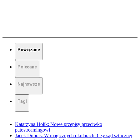
Powiązane
Polecane
Najnowsze
Tagi
Katarzyna Holik: Nowe przepisy przeciwko
patostreamingowi
Jacek Dubois: W magicznych okularach. Czy sąd sztucznej