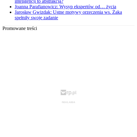
inteligencji to abstrakcja?
Joanna Parafianowicz: Wysyp ekspertów od… życia
Jarosław Gwizdak: Ustne motywy orzeczenia ws. Żaka
spełniły swoje zadanie
Promowane treści