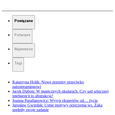
Powiązane
Polecane
Najnowsze
Tagi
Katarzyna Holik: Nowe przepisy przeciwko
patostreamingowi
Jacek Dubois: W magicznych okularach. Czy sąd sztucznej
inteligencji to abstrakcja?
Joanna Parafianowicz: Wysyp ekspertów od… życia
Jarosław Gwizdak: Ustne motywy orzeczenia ws. Żaka
spełniły swoje zadanie