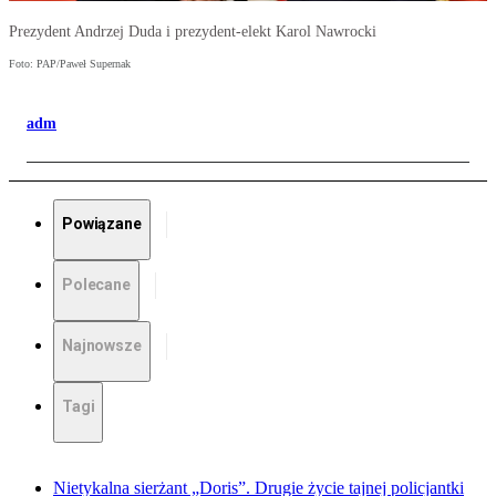
Prezydent Andrzej Duda i prezydent-elekt Karol Nawrocki
Foto: PAP/Paweł Supernak
adm
Powiązane
Polecane
Najnowsze
Tagi
Nietykalna sierżant „Doris”. Drugie życie tajnej policjantki