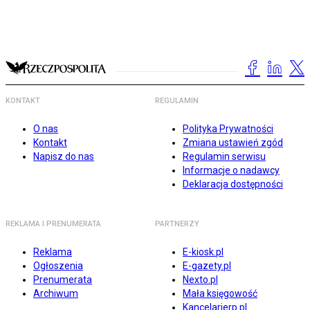
KONTAKT
REGULAMIN
O nas
Polityka Prywatności
Kontakt
Zmiana ustawień zgód
Napisz do nas
Regulamin serwisu
Informacje o nadawcy
Deklaracja dostępności
REKLAMA I PRENUMERATA
PARTNERZY
Reklama
E-kiosk.pl
Ogłoszenia
E-gazety.pl
Prenumerata
Nexto.pl
Archiwum
Mała księgowość
Kancelarierp.pl