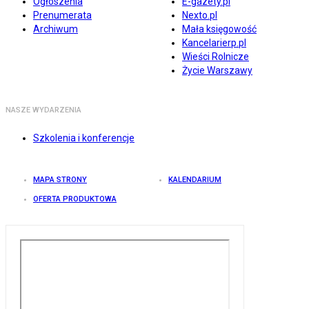
Ogłoszenia
E-gazety.pl
Prenumerata
Nexto.pl
Archiwum
Mała księgowość
Kancelarierp.pl
Wieści Rolnicze
Życie Warszawy
NASZE WYDARZENIA
Szkolenia i konferencje
MAPA STRONY
KALENDARIUM
OFERTA PRODUKTOWA