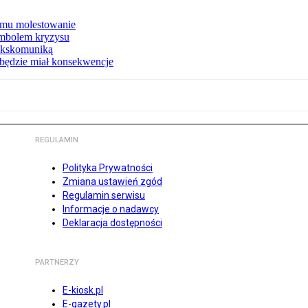
a mu molestowanie
mbolem kryzysu
ekskomuniką
, będzie miał konsekwencje
REGULAMIN
Polityka Prywatności
Zmiana ustawień zgód
Regulamin serwisu
Informacje o nadawcy
Deklaracja dostępności
PARTNERZY
E-kiosk.pl
E-gazety.pl