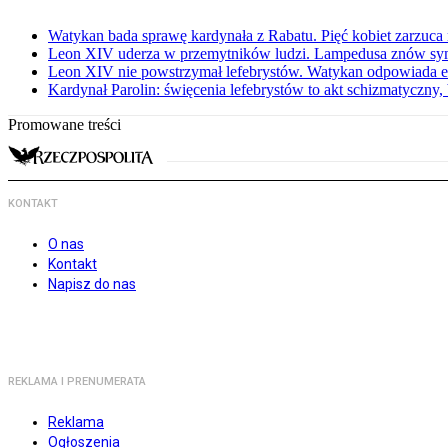
Watykan bada sprawę kardynała z Rabatu. Pięć kobiet zarzuc
Leon XIV uderza w przemytników ludzi. Lampedusa znów sy
Leon XIV nie powstrzymał lefebrystów. Watykan odpowiada 
Kardynał Parolin: święcenia lefebrystów to akt schizmatyczny
Promowane treści
KONTAKT
O nas
Kontakt
Napisz do nas
REKLAMA I PRENUMERATA
Reklama
Ogłoszenia