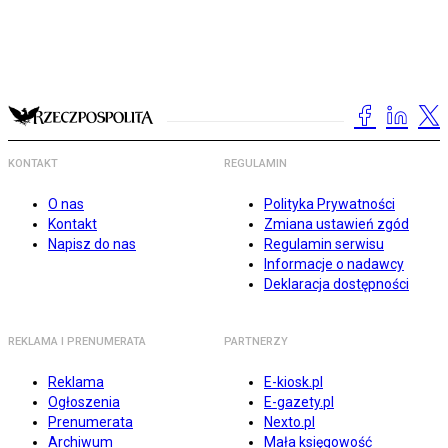
KONTAKT
REGULAMIN
O nas
Polityka Prywatności
Kontakt
Zmiana ustawień zgód
Napisz do nas
Regulamin serwisu
Informacje o nadawcy
Deklaracja dostępności
REKLAMA I PRENUMERATA
PARTNERZY
Reklama
E-kiosk.pl
Ogłoszenia
E-gazety.pl
Prenumerata
Nexto.pl
Archiwum
Mała księgowość