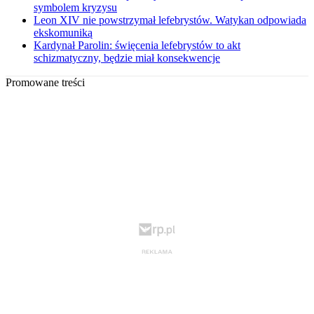
symbolem kryzysu
Leon XIV nie powstrzymał lefebrystów. Watykan odpowiada
ekskomuniką
Kardynał Parolin: święcenia lefebrystów to akt
schizmatyczny, będzie miał konsekwencje
Promowane treści