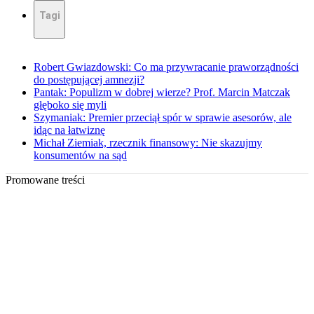
Tagi
Robert Gwiazdowski: Co ma przywracanie praworządności
do postępującej amnezji?
Pantak: Populizm w dobrej wierze? Prof. Marcin Matczak
głęboko się myli
Szymaniak: Premier przeciął spór w sprawie asesorów, ale
idąc na łatwiznę
Michał Ziemiak, rzecznik finansowy: Nie skazujmy
konsumentów na sąd
Promowane treści