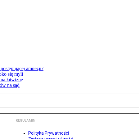
postępującej amnezji?
oko się myli
 na łatwiznę
tów na sąd
REGULAMIN
Polityka Prywatności