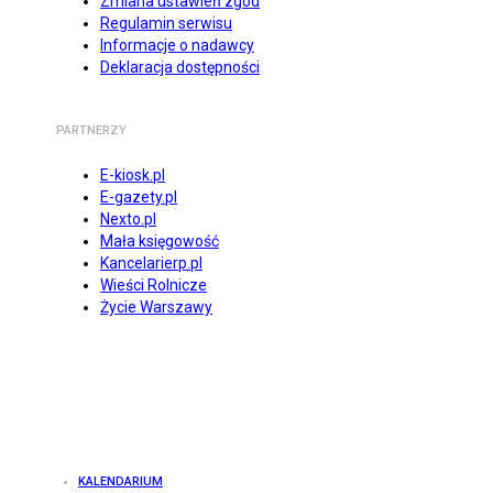
Zmiana ustawień zgód
Regulamin serwisu
Informacje o nadawcy
Deklaracja dostępności
PARTNERZY
E-kiosk.pl
E-gazety.pl
Nexto.pl
Mała księgowość
Kancelarierp.pl
Wieści Rolnicze
Życie Warszawy
KALENDARIUM