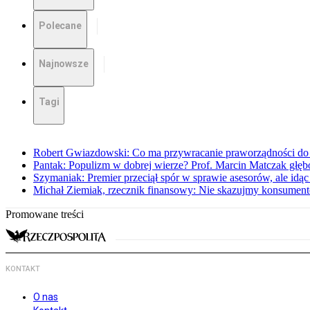
Polecane
Najnowsze
Tagi
Robert Gwiazdowski: Co ma przywracanie praworządności do 
Pantak: Populizm w dobrej wierze? Prof. Marcin Matczak głęb
Szymaniak: Premier przeciął spór w sprawie asesorów, ale idąc
Michał Ziemiak, rzecznik finansowy: Nie skazujmy konsumen
Promowane treści
KONTAKT
O nas