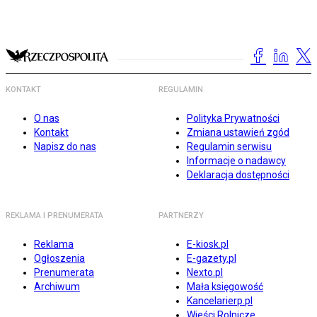
KONTAKT
REGULAMIN
O nas
Polityka Prywatności
Kontakt
Zmiana ustawień zgód
Napisz do nas
Regulamin serwisu
Informacje o nadawcy
Deklaracja dostępności
REKLAMA I PRENUMERATA
PARTNERZY
Reklama
E-kiosk.pl
Ogłoszenia
E-gazety.pl
Prenumerata
Nexto.pl
Archiwum
Mała księgowość
Kancelarierp.pl
Wieści Rolnicze