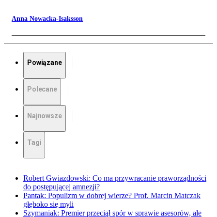
Anna Nowacka-Isaksson
Powiązane
Polecane
Najnowsze
Tagi
Robert Gwiazdowski: Co ma przywracanie praworządności
do postępującej amnezji?
Pantak: Populizm w dobrej wierze? Prof. Marcin Matczak
głęboko się myli
Szymaniak: Premier przeciął spór w sprawie asesorów, ale