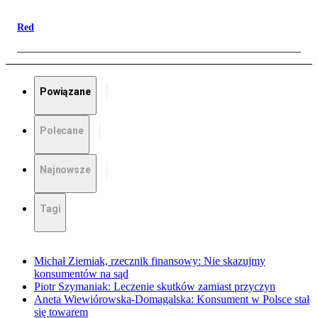
Red
Powiązane
Polecane
Najnowsze
Tagi
Michał Ziemiak, rzecznik finansowy: Nie skazujmy
konsumentów na sąd
Piotr Szymaniak: Leczenie skutków zamiast przyczyn
Aneta Wiewiórowska-Domagalska: Konsument w Polsce stał
się towarem