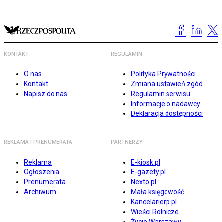
KONTAKT
REGULAMIN
O nas
Polityka Prywatności
Kontakt
Zmiana ustawień zgód
Napisz do nas
Regulamin serwisu
Informacje o nadawcy
Deklaracja dostępności
REKLAMA I PRENUMERATA
PARTNERZY
Reklama
E-kiosk.pl
Ogłoszenia
E-gazety.pl
Prenumerata
Nexto.pl
Archiwum
Mała księgowość
Kancelarierp.pl
Wieści Rolnicze
Życie Warszawy