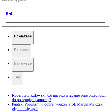
Foto: materiały prasowe
Red
Powiązane
Polecane
Najnowsze
Tagi
Robert Gwiazdowski: Co ma przywracanie praworządności
do postępującej amnezji?
Pantak: Populizm w dobrej wierze? Prof. Marcin Matczak
głęboko się myli