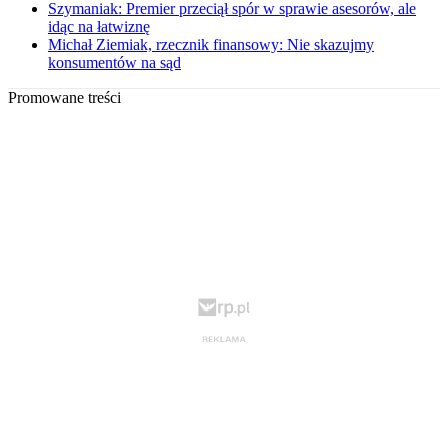
Szymaniak: Premier przeciął spór w sprawie asesorów, ale
idąc na łatwiznę
Michał Ziemiak, rzecznik finansowy: Nie skazujmy
konsumentów na sąd
Promowane treści