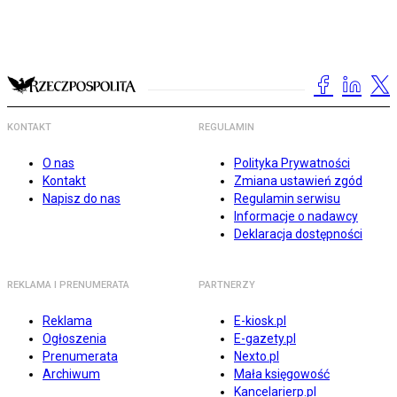
KONTAKT
REGULAMIN
O nas
Polityka Prywatności
Kontakt
Zmiana ustawień zgód
Napisz do nas
Regulamin serwisu
Informacje o nadawcy
Deklaracja dostępności
REKLAMA I PRENUMERATA
PARTNERZY
Reklama
E-kiosk.pl
Ogłoszenia
E-gazety.pl
Prenumerata
Nexto.pl
Archiwum
Mała księgowość
Kancelarierp.pl