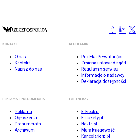
KONTAKT
REGULAMIN
O nas
Polityka Prywatności
Kontakt
Zmiana ustawień zgód
Napisz do nas
Regulamin serwisu
Informacje o nadawcy
Deklaracja dostępności
REKLAMA I PRENUMERATA
PARTNERZY
Reklama
E-kiosk.pl
Ogłoszenia
E-gazety.pl
Prenumerata
Nexto.pl
Archiwum
Mała księgowość
Kancelarierp.pl