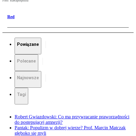
Foto: Rzeczpospolita
Red
Powiązane
Polecane
Najnowsze
Tagi
Robert Gwiazdowski: Co ma przywracanie praworządności
do postępującej amnezji?
Pantak: Populizm w dobrej wierze? Prof. Marcin Matczak
głęboko się myli