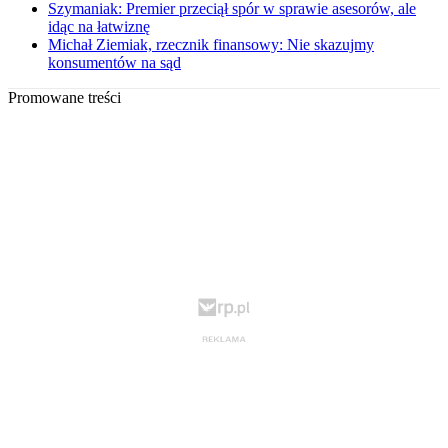
Szymaniak: Premier przeciął spór w sprawie asesorów, ale
idąc na łatwiznę
Michał Ziemiak, rzecznik finansowy: Nie skazujmy
konsumentów na sąd
Promowane treści