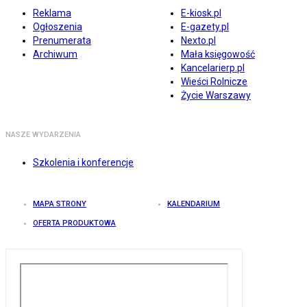
Reklama
E-kiosk.pl
Ogłoszenia
E-gazety.pl
Prenumerata
Nexto.pl
Archiwum
Mała księgowość
Kancelarierp.pl
Wieści Rolnicze
Życie Warszawy
NASZE WYDARZENIA
Szkolenia i konferencje
MAPA STRONY
KALENDARIUM
OFERTA PRODUKTOWA