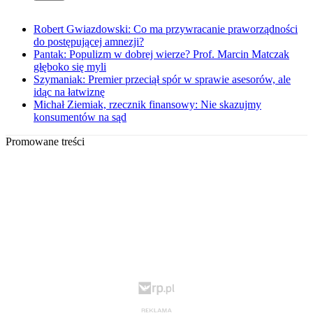
Robert Gwiazdowski: Co ma przywracanie praworządności
do postępującej amnezji?
Pantak: Populizm w dobrej wierze? Prof. Marcin Matczak
głęboko się myli
Szymaniak: Premier przeciął spór w sprawie asesorów, ale
idąc na łatwiznę
Michał Ziemiak, rzecznik finansowy: Nie skazujmy
konsumentów na sąd
Promowane treści