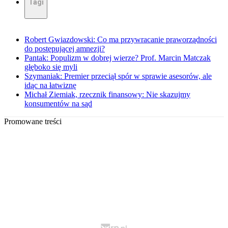
Tagi
Robert Gwiazdowski: Co ma przywracanie praworządności
do postępującej amnezji?
Pantak: Populizm w dobrej wierze? Prof. Marcin Matczak
głęboko się myli
Szymaniak: Premier przeciął spór w sprawie asesorów, ale
idąc na łatwiznę
Michał Ziemiak, rzecznik finansowy: Nie skazujmy
konsumentów na sąd
Promowane treści